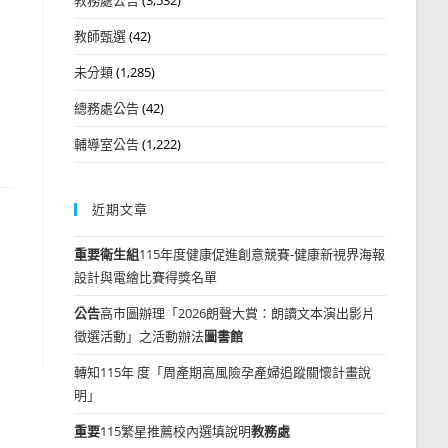
教師甄選
(42)
未分類
(1,285)
總務處公告
(42)
輔導室公告
(1,222)
近期文章
重要
衛生組
115年度健康促進創意競賽-健康新視界海報
設計與電繪比賽得獎名單
公告
高市圖辦理「2026朗聲大賞：朗讀文本演出影片
徵選活動」之活動辦法
圖書館
轉知115年 度「周產期高風險孕產婦追蹤關懷計畫說
明」
重要
115繁星推薦校內選填說明
教務處