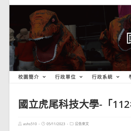
跳
轉
至
主
要
內
容
校園簡介
行政單位
行政系統
國立虎尾科技大學-「11
Post
Post
Post
ashs510
05/11/2023
公告來文
author:
published:
category: