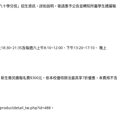
期八十學分班」招生資訊，詳如說明，敬請惠予公告並轉知所屬學生踴躍報
0~21:35及每週六上午8:10~12:00、下午13:20~17:10、 晚上
算，新生需另繳報名費$300元，依本校優待辦法最高享7折優惠，本費用不
ductdetail_tw.php?id=488。