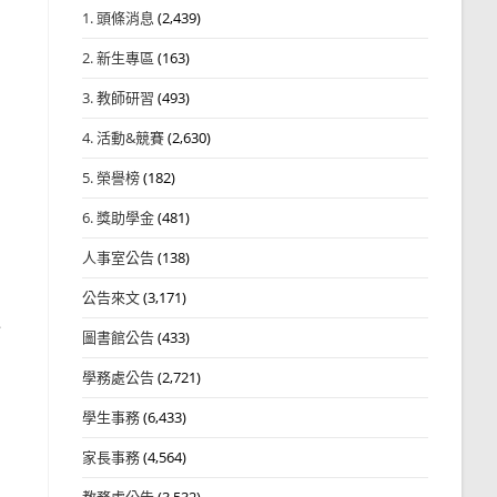
1. 頭條消息
(2,439)
2. 新生專區
(163)
3. 教師研習
(493)
4. 活動&競賽
(2,630)
5. 榮譽榜
(182)
6. 獎助學金
(481)
人事室公告
(138)
公告來文
(3,171)
含
圖書館公告
(433)
學務處公告
(2,721)
學生事務
(6,433)
家長事務
(4,564)
教務處公告
(3,532)