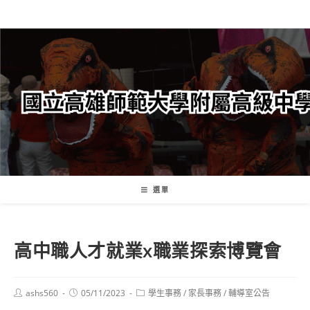
跳
轉
至
主
要
內
容
選單
高中職人才就業x職業探索博覽會
Post
Post
Post
ashs560
05/11/2023
學生事務
/
家長事務
/
輔導室公告
author:
published:
category: