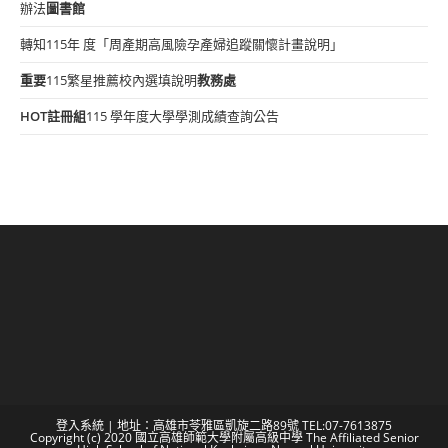
辦法
圖書館
轉知115年 度「周產期高風險孕產婦追蹤關懷計畫說明」
重要
115繁星推薦校內選填說明
教務處
HOT
註冊組
115 學年度大學學測成績查詢公告
登入系統
| 地址：高雄市苓雅區凱旋二路89號 TEL:07-7613875
Copyright (c) 2020 國立高雄師範大學附屬高級中學 The Affiliated Senior