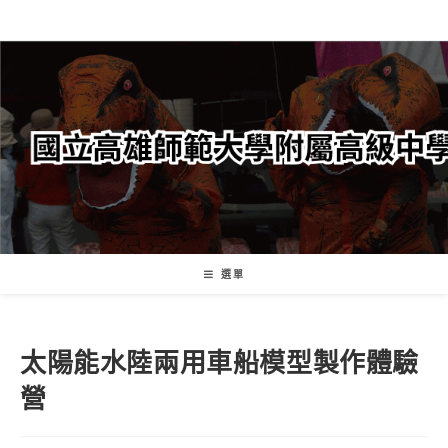
跳
轉
至
主
要
內
容
選單
太陽能水陸兩用車船模型製作體驗
營