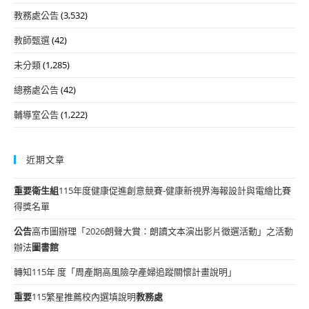
教務處公告
(3,532)
教師甄選
(42)
未分類
(1,285)
總務處公告
(42)
輔導室公告
(1,222)
近期文章
重要
衛生組
115年度健康促進創意競賽-健康新視界海報設計與電繪比賽
得獎名單
公告
高市圖辦理「2026朗聲大賞：朗讀文本演出影片徵選活動」之活動
辦法
圖書館
轉知115年 度「周產期高風險孕產婦追蹤關懷計畫說明」
重要
115繁星推薦校內選填說明
教務處