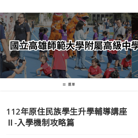
跳
轉
至
主
要
內
容
選單
112年原住民族學生升學輔導講座
Ⅱ-入學機制攻略篇