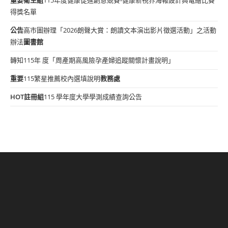
重要
衛生組
115年度健康促進創意競賽-健康新視界海報設計與電繪比賽
得獎名單
公告
高市圖辦理「2026朗聲大賞：朗讀文本演出影片徵選活動」之活動
辦法
圖書館
轉知115年 度「周產期高風險孕產婦追蹤關懷計畫說明」
重要
115繁星推薦校內選填說明
教務處
HOT
註冊組
115 學年度大學學測成績查詢公告