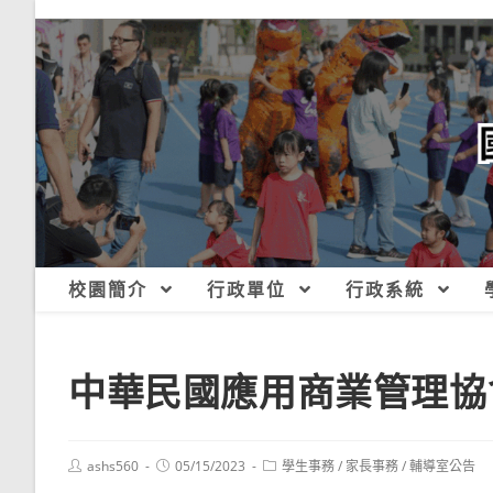
跳
轉
至
主
要
內
容
校園簡介
行政單位
行政系統
中華民國應用商業管理協會
Post
Post
Post
ashs560
05/15/2023
學生事務
/
家長事務
/
輔導室公告
author:
published:
category: