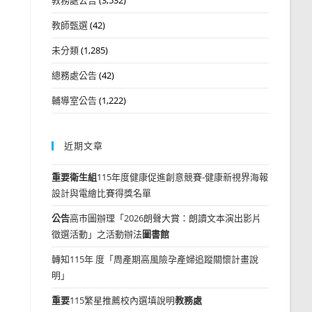
教師甄選
(42)
未分類
(1,285)
總務處公告
(42)
輔導室公告
(1,222)
近期文章
重要
衛生組
115年度健康促進創意競賽-健康新視界海報
設計與電繪比賽得獎名單
公告
高市圖辦理「2026朗聲大賞：朗讀文本演出影片
徵選活動」之活動辦法
圖書館
轉知115年 度「周產期高風險孕產婦追蹤關懷計畫說
明」
重要
115繁星推薦校內選填說明
教務處