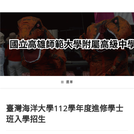
跳
轉
至
主
要
內
容
選單
臺灣海洋大學112學年度進修學士
班入學招生