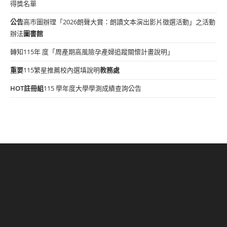
得獎名單
公告
高市圖辦理「2026朗聲大賞：朗讀文本演出影片徵選活動」之活動
辦法
圖書館
轉知115年 度「周產期高風險孕產婦追蹤關懷計畫說明」
重要
115繁星推薦校內選填說明
教務處
HOT
註冊組
115 學年度大學學測成績查詢公告