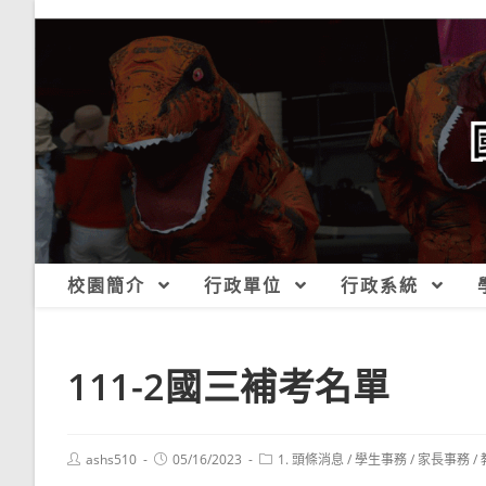
跳
轉
至
主
要
內
容
校園簡介
行政單位
行政系統
111-2國三補考名單
Post
Post
Post
ashs510
05/16/2023
1. 頭條消息
/
學生事務
/
家長事務
/
author:
published:
category: