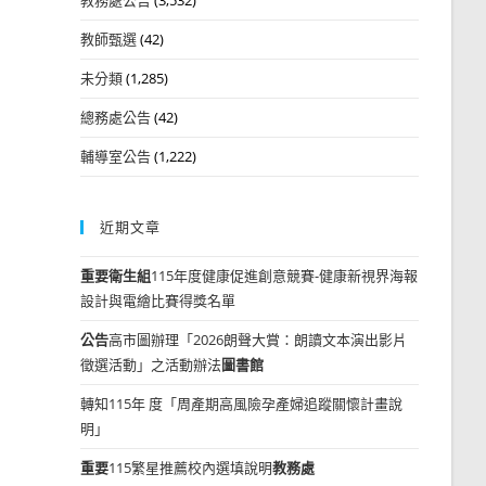
教師甄選
(42)
未分類
(1,285)
總務處公告
(42)
輔導室公告
(1,222)
近期文章
重要
衛生組
115年度健康促進創意競賽-健康新視界海報
設計與電繪比賽得獎名單
公告
高市圖辦理「2026朗聲大賞：朗讀文本演出影片
徵選活動」之活動辦法
圖書館
轉知115年 度「周產期高風險孕產婦追蹤關懷計畫說
明」
重要
115繁星推薦校內選填說明
教務處