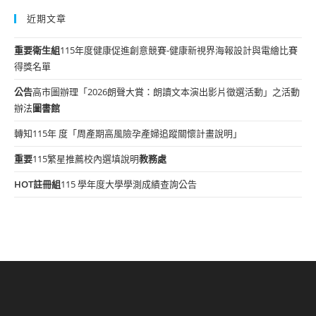
近期文章
重要
衛生組
115年度健康促進創意競賽-健康新視界海報設計與電繪比賽
得獎名單
公告
高市圖辦理「2026朗聲大賞：朗讀文本演出影片徵選活動」之活動
辦法
圖書館
轉知115年 度「周產期高風險孕產婦追蹤關懷計畫說明」
重要
115繁星推薦校內選填說明
教務處
HOT
註冊組
115 學年度大學學測成績查詢公告