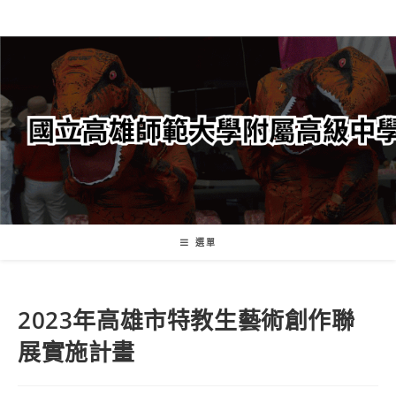
跳
轉
至
主
要
內
容
選單
2023年高雄市特教生藝術創作聯
展實施計畫