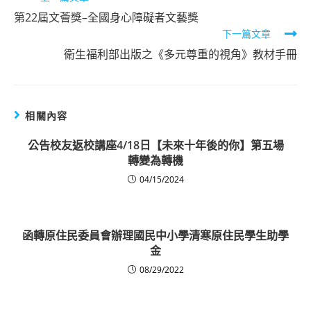
more
第22屆文薈獎–全國身心障礙者文藝獎
下一篇文章
articles
衛生福利部出版之《多元尊重的視角》教材手冊
相關內容
公告校友返校講座4/18日【未來十年後的你】第五場
轉變為轉機
04/15/2024
函轉原住民委員會辦理國民中小學清寒原住民學生助學
金
08/29/2022