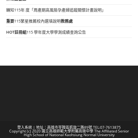
轉知115年 度「周產期高風險孕產婦追蹤關懷計畫說明」
重要
115繁星推薦校內選填說明
教務處
HOT
註冊組
115 學年度大學學測成績查詢公告
登入系統
| 地址：高雄市苓雅區凱旋二路89號 TEL:07-7613875
Copyright (c) 2020 國立高雄師範大學附屬高級中學 The Affiliated Senior
High School of National Kaohsiung Normal University