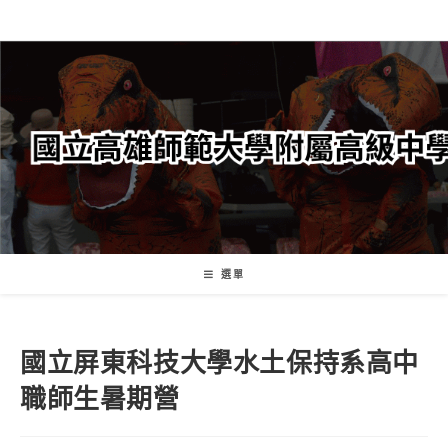
跳
轉
至
主
要
內
容
選單
國立屏東科技大學水土保持系高中
職師生暑期營