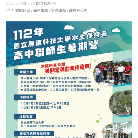
Post
Post
ashs560
05/18/2023
author:
published:
Post
3. 教師研習
/
學生事務
/
家長事務
/
輔導室公告
category: