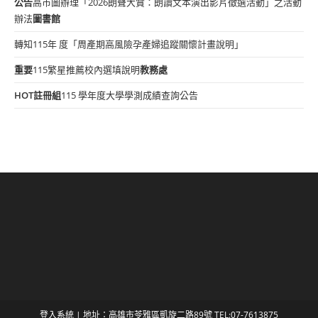
公告
高市圖辦理「2026朗聲大賞：朗讀文本演出影片徵選活動」之活動
辦法
圖書館
轉知115年 度「周產期高風險孕產婦追蹤關懷計畫說明」
重要
115繁星推薦校內選填說明
教務處
HOT
註冊組
115 學年度大學學測成績查詢公告
登入系統
| 地址：高雄市苓雅區凱旋二路89號 TEL:07-7613875