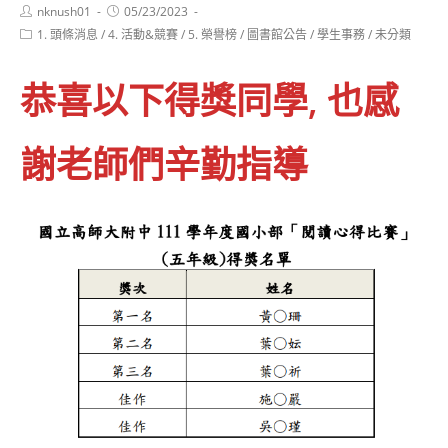
Post
Post
nknush01
05/23/2023
author:
published:
Post
1. 頭條消息
/
4. 活動&競賽
/
5. 榮譽榜
/
圖書館公告
/
學生事務
/
未分類
category:
恭喜以下得獎同學, 也感
謝老師們辛勤指導