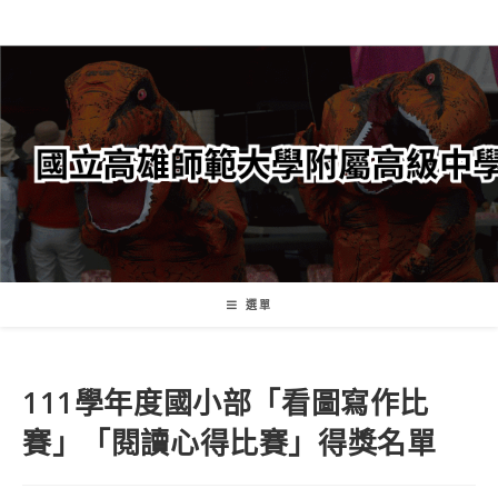
跳
轉
至
主
要
內
容
選單
111學年度國小部「看圖寫作比
賽」「閱讀心得比賽」得獎名單