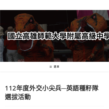
跳
轉
至
主
要
內
容
選單
112年度外交小尖兵─英語種籽隊
選拔活動