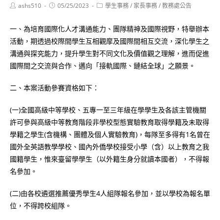
Post
Post
Post
ashs510
05/25/2023
學生事務
/
家長事務
/
教務處公告
author:
published:
category:
一、為培育國際化人才溝通能力、團隊精神及國際視野，特舉辦本
活動，期透過校際間學生互相觀摩及國際間相互交流，深化學生之
溝通與探究能力，提升學生對不同文化及價值觀之理解，進而促進
國際間之交流與合作、邁向「接軌國際、鏈結全球」之願景。
二、本案活動參賽資格如下：
(一)全國高級中等學校、五專一至三年級在學學生及各該主管機關
許可參與高級中等教育階段非學校型態實驗教育取得學籍及未取得
學籍之學生(含機構、團體及個人實驗教育)，每隊至多得有1名曾在
國外全英語教學學校、國內外僑學校接受小學（含）以上教育之我
國籍學生，惟來臺留學學生（以外籍生身分就讀本國者），不得報
名參加。
(二)由各校遴選推薦優秀學生4人組隊報名參加，並以學校為報名單
位，不得跨校組隊。