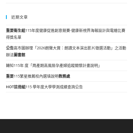
近期文章
重要
衛生組
115年度健康促進創意競賽-健康新視界海報設計與電繪比賽
得獎名單
公告
高市圖辦理「2026朗聲大賞：朗讀文本演出影片徵選活動」之活動
辦法
圖書館
轉知115年 度「周產期高風險孕產婦追蹤關懷計畫說明」
重要
115繁星推薦校內選填說明
教務處
HOT
註冊組
115 學年度大學學測成績查詢公告