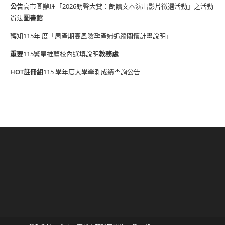
公告
高市圖辦理「2026朗聲大賞：朗讀文本演出影片徵選活動」之活動
辦法
圖書館
轉知115年 度「周產期高風險孕產婦追蹤關懷計畫說明」
重要
115繁星推薦校內選填說明
教務處
HOT
註冊組
115 學年度大學學測成績查詢公告