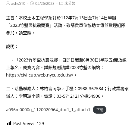
Post
Post
Post
ashs510
05/26/2023
未分類
author:
published:
category:
主旨：本校土木工程學系訂於112年7月13日至7月14日舉辦
「2023竹塹盃抗震競賽」活動，敬請貴單位協助宣傳並歡迎組隊
參加，請查照。
說明：
一、「2023竹塹盃抗震競賽」自即日起至6月30日(星期五)開放線
上報名，競賽內容、詳細規則請詳2023竹塹盃網站：
https://civilcup.web.nycu.edu.tw/。
二、活動聯絡人：林柏言同學，手機：0988-367584；行政業務承
辦人：李明璇小姐，電話：03-5712121分機54906。
a096m0000q_1120020964_doc1_1_attach1
下載
Post Views:
129