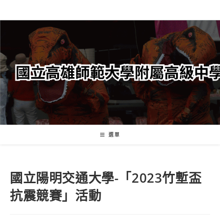
跳
轉
至
主
要
內
容
選單
國立陽明交通大學-「2023竹塹盃
抗震競賽」活動