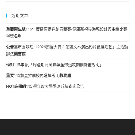
近期文章
重要
衛生組
115年度健康促進創意競賽-健康新視界海報設計與電繪比賽
得獎名單
公告
高市圖辦理「2026朗聲大賞：朗讀文本演出影片徵選活動」之活動
辦法
圖書館
轉知115年 度「周產期高風險孕產婦追蹤關懷計畫說明」
重要
115繁星推薦校內選填說明
教務處
HOT
註冊組
115 學年度大學學測成績查詢公告