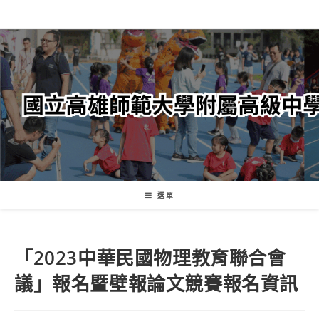
跳
轉
至
主
要
內
容
選單
「2023中華民國物理教育聯合會
議」報名暨壁報論文競賽報名資訊