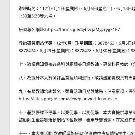
辦理時間：112年6月1日(星期四)、6月6日(星期二)、6月13日(
1:30至3:30等六場。
研習報名網址:https://forms.gle/4ybvcjaMgzrygE1E7
教師研習網站代碼:112年6月1日(星期四)：3878463、6月6日(星
3878474、6月29日(星期四)：3878478、6月30日(星期五)：38
七、敬請通知貴校各系科與相關英日語教師、專業科目教師（
八、為提升本大賽測評品質及順利進行，敬請鼓勵貴校具有專
九、有關教師培訓報名、競賽活動日期與地點、注意事項、評
https://sites.google.com/view/gladworldcontest。
十、基於停課不停學、以賽促學、以測促學，本大賽提供專業英
鼓勵師生至競賽活動網站下載軟體，善用學習資源，在家或在
十一、本大賽活動(含教師增能研習)仍應依中央疫情指揮中心(