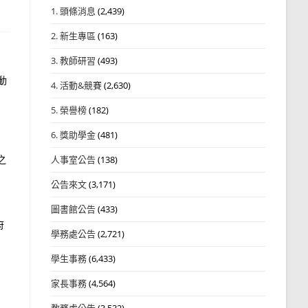
1. 頭條消息
(2,439)
2. 新生專區
(163)
3. 教師研習
(493)
動
4. 活動&競賽
(2,630)
5. 榮譽榜
(182)
6. 獎助學金
(481)
之
人事室公告
(138)
公告來文
(3,171)
圖書館公告
(433)
府
學務處公告
(2,721)
學生事務
(6,433)
家長事務
(4,564)
教務處公告
(3,532)