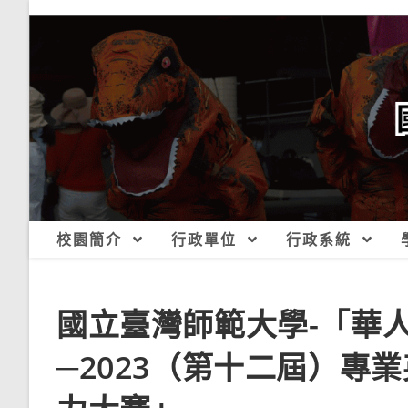
跳
轉
至
主
要
內
容
校園簡介
行政單位
行政系統
國立臺灣師範大學-「華
─2023（第十二屆）專業