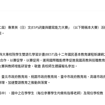
二屆）專業英（日）文(ESP)詞彙與聽寫能力大賽」（以下簡稱本大賽）活
照。
與大專校院學生雙語化學習計畫(BEST)及十二年國民基本教育課程新課綱
心合作，以賽促學、以賽促用，運用國際職能標準促進我國高教與技職教育
大賽與教師增能研習會，敬邀 貴校師生踴躍報名參加。
、臺北市政府教育局、桃園市政府教育局、臺中市政府教育局、高雄市政
辦理，加速雙語教育之推動與落實。
高中）、國中之在學學生（每位參賽學生均需有指導老師）及現任學校教