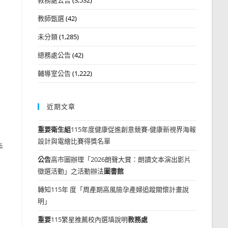
教師甄選
(42)
未分類
(1,285)
總務處公告
(42)
輔導室公告
(1,222)
近期文章
重要
衛生組
115年度健康促進創意競賽-健康新視界海報
設計與電繪比賽得獎名單
手
公告
高市圖辦理「2026朗聲大賞：朗讀文本演出影片
徵選活動」之活動辦法
圖書館
轉知115年 度「周產期高風險孕產婦追蹤關懷計畫說
明」
重要
115繁星推薦校內選填說明
教務處