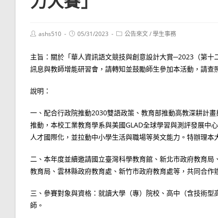
力大賽」
Post
Post
Post
ashs510
05/31/2023
公告來文
/
學生事務
author:
published:
category:
主旨：關於「華人資訊語文競技與創意設計大賞─2023（第十
訊息與教師增能研習會，請轉知並鼓勵師生參加本活動，請查
說明：
一、配合行政院推動2030雙語政策、教育部推動高教深耕計畫
推動，本校工業教育學系與美國GLAD全球學習與測評發展中
人才國際化，並拉動中小學生活與職場等英文能力。特辦理本
二、本年度並續邀請國立臺灣科學教育館、新北市政府教育局
教育局、雲林縣政府教育處、新竹市政府教育處等，共同合作
三、參賽對象與資格：就讀大學（專）院校、高中（含技術型
師。