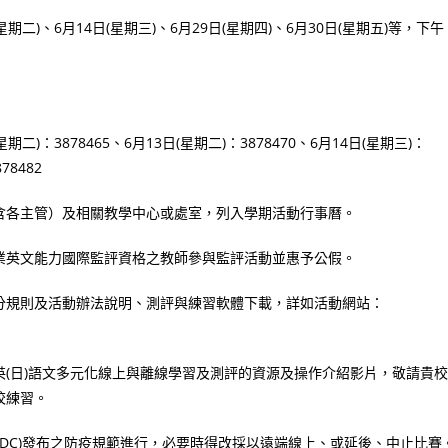
星期二)、6月14日(星期三)、6月29日(星期四)、6月30日(星期五)等，下午
期二)：3878465、6月13日(星期二)：3878470、6月14日(星期三)：
78482
含各主管）及相關教學中心或處室，列入學期活動行事曆。
業英文能力國際監評資格之教師參與監評活動並惠予公假。
分規則及活動辦法說明、測評與練習軟體下載，詳如活動網站：
(日)語文多元化線上與離線學習及測評的資源及操作介紹影片，敬請貴校
校練習。
CDC)發布之防疫規範進行，必要時得改採以遠端線上、或延後、中止比賽