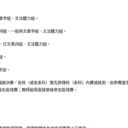
單字組、文法聽力組。
詞組、一般英文單字組、文法聽力組。
、日文單詞組、文法聽力組。
組。
參加。
國總決賽。各校（或各系科）需先辦理校（系科）內賽或檢測，由參賽選
報名區域賽；教師組得直接晉級參加區域賽。
。