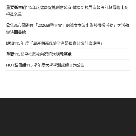
重要
衛生組
115年度健康促進創意競賽-健康新視界海報設計與電繪比賽
得獎名單
公告
高市圖辦理「2026朗聲大賞：朗讀文本演出影片徵選活動」之活動
辦法
圖書館
轉知115年 度「周產期高風險孕產婦追蹤關懷計畫說明」
重要
115繁星推薦校內選填說明
教務處
HOT
註冊組
115 學年度大學學測成績查詢公告