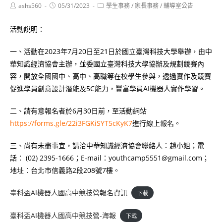
Post
Post
Post
ashs560
05/31/2023
學生事務
/
家長事務
/
輔導室公告
author:
published:
category:
活動說明：
一、活動在2023年7月20日至21日於國立臺灣科技大學舉辦，由中
華知識經濟協會主辦，並委國立臺灣科技大學協辦及規劃競賽內
容，開放全國國中、高中、高職等在校學生參與，透過實作及競賽
促進學員創意設計潛能及5C能力，豐富學員AI機器人實作學習。
二、請有意報名者於6月30日前，至活動網站
https://forms.gle/22i3FGKiSYT5cKyK7
進行線上報名。
三、尚有未盡事宜，請洽中華知識經濟協會聯絡人：趙小姐；電
話： (02) 2395-1666；E-mail：youthcamp5551@gmail.com；
地址：台北市信義路2段208號7樓。
臺科盃AI機器人國高中競技營報名資訊
下載
臺科盃AI機器人國高中競技營-海報
下載