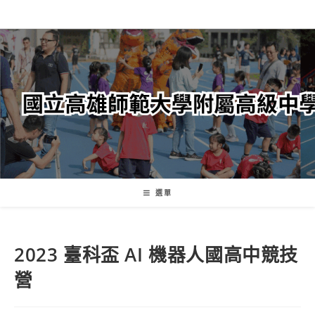
跳
轉
至
主
要
內
容
選單
2023 臺科盃 AI 機器人國高中競技
營