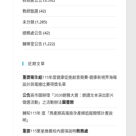
教師甄選
(42)
未分類
(1,285)
總務處公告
(42)
輔導室公告
(1,222)
近期文章
重要
衛生組
115年度健康促進創意競賽-健康新視界海報
設計與電繪比賽得獎名單
公告
高市圖辦理「2026朗聲大賞：朗讀文本演出影片
徵選活動」之活動辦法
圖書館
轉知115年 度「周產期高風險孕產婦追蹤關懷計畫說
明」
重要
115繁星推薦校內選填說明
教務處