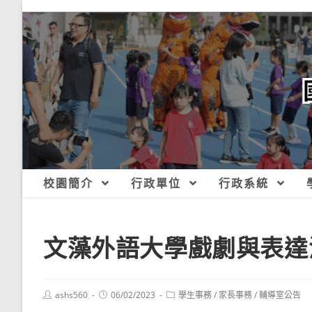
跳
轉
至
主
要
內
容
校園簡介
行政單位
行政系統
文藻外語大學戲劇與表達
Post
Post
Post
ashs560
06/02/2023
學生事務
/
家長事務
/
輔導室公告
author:
published:
category: