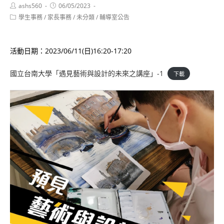
Post
Post
ashs560
06/05/2023
author:
published:
Post
學生事務
/
家長事務
/
未分類
/
輔導室公告
category:
活動日期：2023/06/11(日)16:20-17:20
國立台南大學「遇見藝術與設計的未來之講座」-1
下載