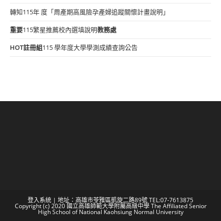
轉知115年 度「周產期高風險孕產婦追蹤關懷計畫說明」
重要
115繁星推薦校內選填說明
教務處
HOT
註冊組
115 學年度大學學測成績查詢公告
登入系統
| 地址：高雄市苓雅區凱旋二路89號 TEL:07-7613875
Copyright (c) 2020 國立高雄師範大學附屬高級中學 The Affiliated Senior
High School of National Kaohsiung Normal University