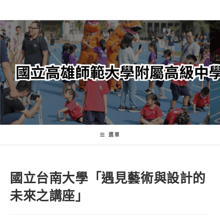
跳
轉
至
主
要
內
容
選單
國立台南大學「遇見藝術與設計的
未來之講座」