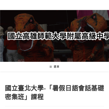
跳
轉
至
主
要
內
容
選單
國立臺北大學-「暑假日語會話基礎
密集班」課程