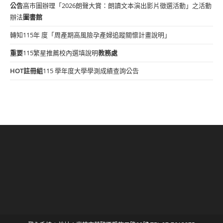
公告
高市圖辦理「2026朗聲大賞：朗讀文本演出影片徵選活動」之活動
辦法
圖書館
轉知115年 度「周產期高風險孕產婦追蹤關懷計畫說明」
重要
115繁星推薦校內選填說明
教務處
HOT
註冊組
115 學年度大學學測成績查詢公告