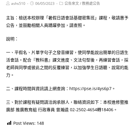
Post
Post
Post
ashs510
06/05/2023
公告來文
/
教務處公告
author:
published:
category:
主旨：檢送本校辦理「暑假日語會話基礎密集班」課程，敬請惠予
公告，並鼓勵相關人員踴躍參加，請查照。
說明：
一、平假名、片單字句子之發音練習，使同學能說出簡單的日語生
活會話。配合『教科書』課文進度、文法句型後，再練習會話，採
老師與同學或彼此之間的反覆練習，以加強學生日語聽、說寫的能
力。
二、課程時間與資訊請上網查詢：https://pse.is/4ys6p7。
三、對於課程有疑問請洽詢承辦人，聯絡資訊如下：本校進修暨推
廣部 推廣教育組 行政專員 曾瀚逵 02-2502-4654轉18406。
Post Views:
148