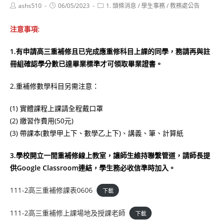
Post
Post
Post
ashs510
06/05/2023
1. 頭條消息
/
學生事務
/
教務處公告
author:
published:
category:
注意事項:
1.有申請高三重補修且已完成應重修科目上課的同學，務請再與註
冊組確認學分數已達畢業標準才可領取畢業證書。
2.重補修數學科目另需注意：
(1) 實體課程上課請全程戴口罩
(2) 繳習作費用(50元)
(3) 帶課本(數學甲上下、數學乙上下)、講義、筆、計算紙
3.學校開立一間重補修線上教室
，
讓師生維持聯繫管道
，
請師長提
供Google Classroom連結
，
學生務必收信準時加入
。
111-2高三重補修課表0606
下載
111-2高三重補修上課場地及授課老師
下載