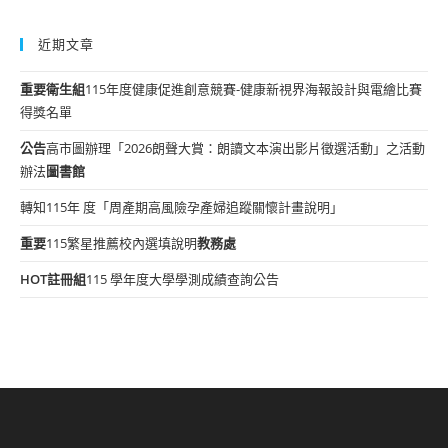
近期文章
重要
衛生組
115年度健康促進創意競賽-健康新視界海報設計與電繪比賽
得獎名單
公告
高市圖辦理「2026朗聲大賞：朗讀文本演出影片徵選活動」之活動
辦法
圖書館
轉知115年 度「周產期高風險孕產婦追蹤關懷計畫說明」
重要
115繁星推薦校內選填說明
教務處
HOT
註冊組
115 學年度大學學測成績查詢公告