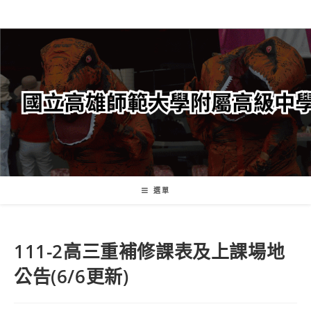
跳
轉
至
主
要
內
容
選單
111-2高三重補修課表及上課場地
公告(6/6更新)