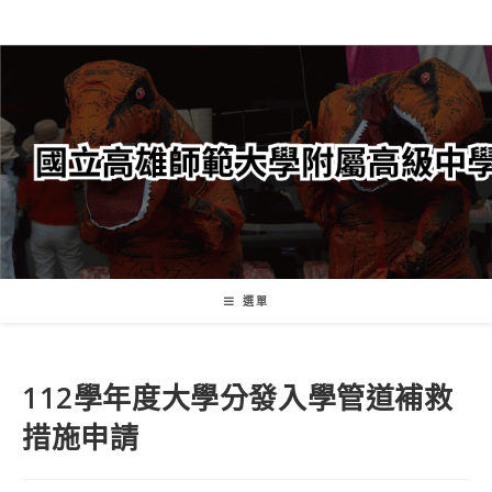
跳
轉
至
主
要
內
容
選單
112學年度大學分發入學管道補救
措施申請