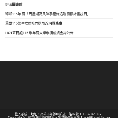
辦法
圖書館
轉知115年 度「周產期高風險孕產婦追蹤關懷計畫說明」
重要
115繁星推薦校內選填說明
教務處
HOT
註冊組
115 學年度大學學測成績查詢公告
登入系統
| 地址：高雄市苓雅區凱旋二路89號 TEL:07-7613875
Copyright (c) 2020 國立高雄師範大學附屬高級中學 The Affiliated Senior