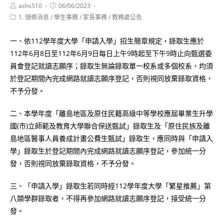
Post
Post
ashs510
06/06/2023
author:
published:
Post
1. 頭條消息
/
學生事務
/
家長事務
/
教務處公告
category:
一、依112學年度大學「申請入學」招生簡章規定，錄取生應於
112年6月8日至112年6月9日每日上午9時起至下午9時止向甄選委
員會登記就讀志願序；錄取生無論錄取單一校系或多個校系，均須
於登記期間內完成網路就讀志願序登記，否則視同放棄錄取資格，
不予分發。
二、本學年度「離島地區及原住民籍高級中等學校應屆畢業生升學
國(市)立師範及教育大學聯合保送甄試」錄取生及「原住民族及離
島地區醫事人員養成計畫公費生甄試」錄取生，應同時與「申請入
學」錄取生於登記期間內完成網路就讀志願序登記，參加統一分
發，否則視同放棄錄取資格，不予分發。
三、「申請入學」錄取生若同時經112學年度大學「繁星推薦」第
八類學群錄取者，不得再參加網路就讀志願序登記，接受統一分
發。