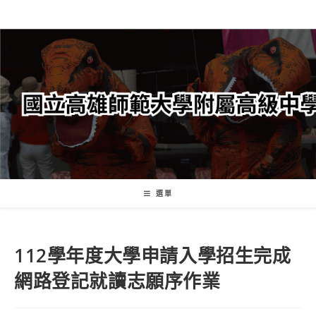
跳
轉
至
主
要
內
容
選單
112學年度大學申請入學招生完成
網路登記就讀志願序作業