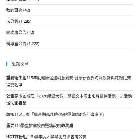
教師甄選
(42)
未分類
(1,285)
總務處公告
(42)
輔導室公告
(1,222)
近期文章
重要
衛生組
115年度健康促進創意競賽-健康新視界海報設計與電繪比賽
得獎名單
公告
高市圖辦理「2026朗聲大賞：朗讀文本演出影片徵選活動」之活動
辦法
圖書館
轉知115年 度「周產期高風險孕產婦追蹤關懷計畫說明」
重要
115繁星推薦校內選填說明
教務處
HOT
註冊組
115 學年度大學學測成績查詢公告