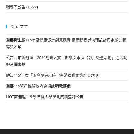
輔導室公告
(1,222)
近期文章
重要
衛生組
115年度健康促進創意競賽-健康新視界海報設計與電繪比賽
得獎名單
公告
高市圖辦理「2026朗聲大賞：朗讀文本演出影片徵選活動」之活動
辦法
圖書館
轉知115年 度「周產期高風險孕產婦追蹤關懷計畫說明」
重要
115繁星推薦校內選填說明
教務處
HOT
註冊組
115 學年度大學學測成績查詢公告