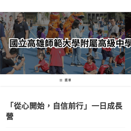
跳
轉
至
主
要
內
容
選單
「從心開始，自信前行」一日成長
營