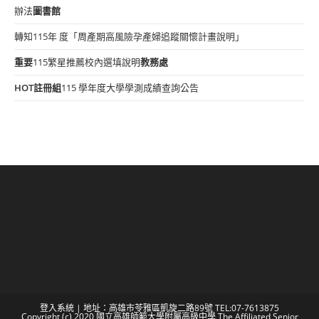
辦法
圖書館
轉知115年 度「周產期高風險孕產婦追蹤關懷計畫說明」
重要
115繁星推薦校內選填說明
教務處
HOT
註冊組
115 學年度大學學測成績查詢公告
登入系統
| 地址：高雄市苓雅區凱旋二路89號 TEL:07-7613875
Copyright (c) 2020 國立高雄師範大學附屬高級中學 The Affiliated Senior