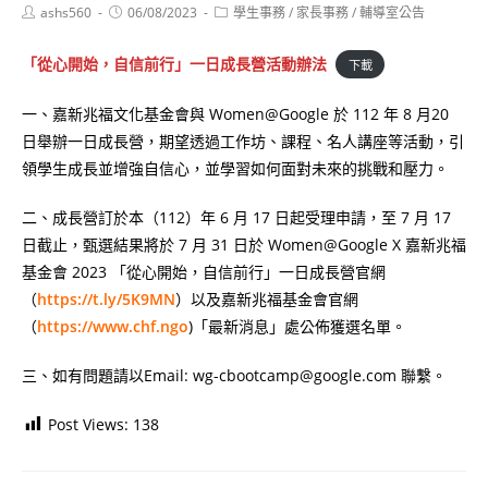
Post
Post
Post
ashs560
06/08/2023
學生事務
/
家長事務
/
輔導室公告
author:
published:
category:
「從心開始，自信前行」一日成長營活動辦法
下載
一、嘉新兆福文化基金會與 Women@Google 於 112 年 8 月20
日舉辦一日成長營，期望透過工作坊、課程、名人講座等活動，引
領學生成長並增強自信心，並學習如何面對未來的挑戰和壓力。
二、成長營訂於本（112）年 6 月 17 日起受理申請，至 7 月 17
日截止，甄選結果將於 7 月 31 日於 Women@Google X 嘉新兆福
基金會 2023 「從心開始，自信前行」一日成長營官網
（
https://t.ly/5K9MN
）以及嘉新兆福基金會官網
（
https://www.chf.ngo
)「最新消息」處公佈獲選名單。
三、如有問題請以Email: wg-cbootcamp@google.com 聯繫。
Post Views:
138