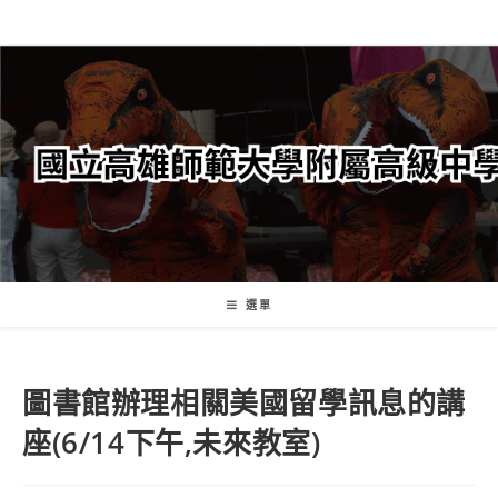
跳
轉
至
主
要
內
容
選單
圖書館辦理相關美國留學訊息的講
座(6/14下午,未來教室)