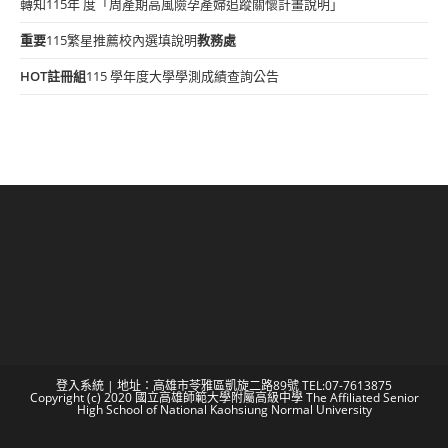
轉知115年 度「周產期高風險孕產婦追蹤關懷計畫說明」
重要
115繁星推薦校內選填說明
教務處
HOT
註冊組
115 學年度大學學測成績查詢公告
登入系統
| 地址：高雄市苓雅區凱旋二路89號 TEL:07-7613875
Copyright (c) 2020 國立高雄師範大學附屬高級中學 The Affiliated Senior
High School of National Kaohsiung Normal University