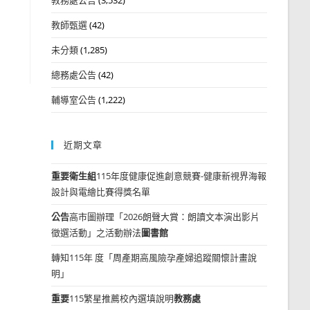
教師甄選
(42)
未分類
(1,285)
總務處公告
(42)
輔導室公告
(1,222)
近期文章
重要
衛生組
115年度健康促進創意競賽-健康新視界海報
設計與電繪比賽得獎名單
公告
高市圖辦理「2026朗聲大賞：朗讀文本演出影片
徵選活動」之活動辦法
圖書館
轉知115年 度「周產期高風險孕產婦追蹤關懷計畫說
明」
重要
115繁星推薦校內選填說明
教務處