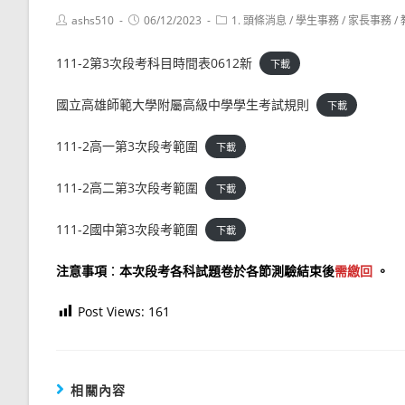
Post
Post
Post
ashs510
06/12/2023
1. 頭條消息
/
學生事務
/
家長事務
/
author:
published:
category:
111-2第3次段考科目時間表0612新
下載
國立高雄師範大學附屬高級中學學生考試規則
下載
111-2高一第3次段考範圍
下載
111-2高二第3次段考範圍
下載
111-2國中第3次段考範圍
下載
注意事項
：
本次段考各科試題卷於各節測驗結束後
需繳回
。
Post Views:
161
相關內容