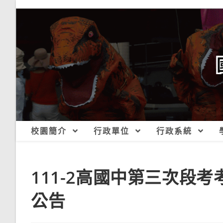
跳
轉
至
主
要
內
容
校園簡介
行政單位
行政系統
111-2高國中第三次段考
公告