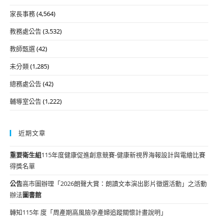
家長事務
(4,564)
教務處公告
(3,532)
教師甄選
(42)
未分類
(1,285)
總務處公告
(42)
輔導室公告
(1,222)
近期文章
重要
衛生組
115年度健康促進創意競賽-健康新視界海報設計與電繪比賽
得獎名單
公告
高市圖辦理「2026朗聲大賞：朗讀文本演出影片徵選活動」之活動
辦法
圖書館
轉知115年 度「周產期高風險孕產婦追蹤關懷計畫說明」