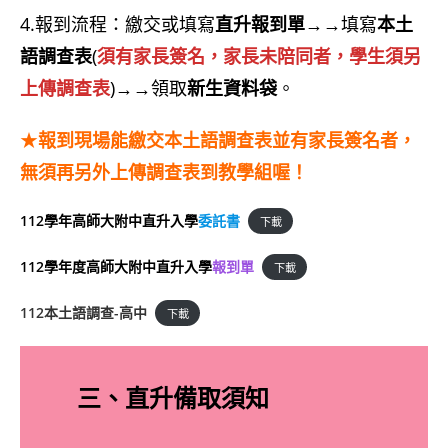
4.報到流程：繳交或填寫
直升報到單
→→填寫
本土
語調查表
(
須有家長簽名，家長未陪同者，學生須另
上傳調查表
)→→領取
新生資料袋
。
★
報到現場能繳交本土語調查表並有家長簽名者，
無須再另外上傳調查表到教學組喔！
112學年高師大附中直升入學
委託書
下載
112學年度高師大附中直升入學
報到單
下載
112本土語調查-高中
下載
三、直升備取須知