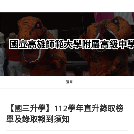
跳
轉
至
主
要
內
容
選單
【國三升學】112學年直升錄取榜
單及錄取報到須知