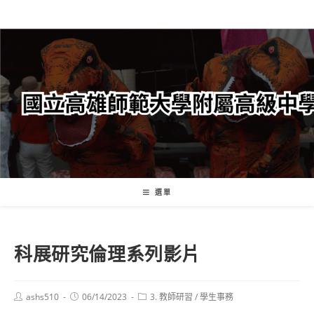
跳
轉
至
主
要
內
容
選單
科展研究倫理系列影片
Post
Post
Post
ashs510
06/14/2023
3. 教師研習
/
學生事務
author:
published:
category: