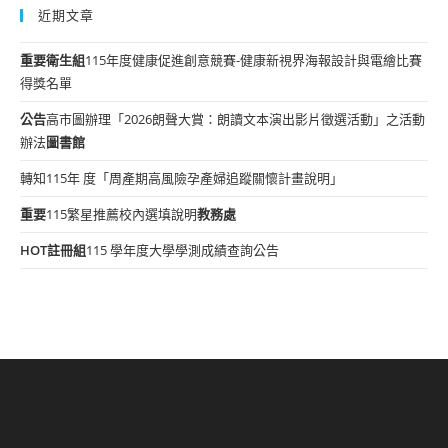
近期文章
重要
衛生組
115年度健康促進創意競賽-健康新視界海報設計與電繪比賽
得獎名單
公告
高市圖辦理「2026朗聲大賞：朗讀文本演出影片徵選活動」之活動
辦法
圖書館
轉知115年 度「周產期高風險孕產婦追蹤關懷計畫說明」
重要
115繁星推薦校內選填說明
教務處
HOT
註冊組
115 學年度大學學測成績查詢公告