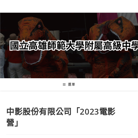
跳
轉
至
主
要
內
容
選單
中影股份有限公司「2023電影
營」