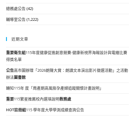
總務處公告
(42)
輔導室公告
(1,222)
近期文章
重要
衛生組
115年度健康促進創意競賽-健康新視界海報設計與電繪比賽
得獎名單
公告
高市圖辦理「2026朗聲大賞：朗讀文本演出影片徵選活動」之活動
辦法
圖書館
轉知115年 度「周產期高風險孕產婦追蹤關懷計畫說明」
重要
115繁星推薦校內選填說明
教務處
HOT
註冊組
115 學年度大學學測成績查詢公告