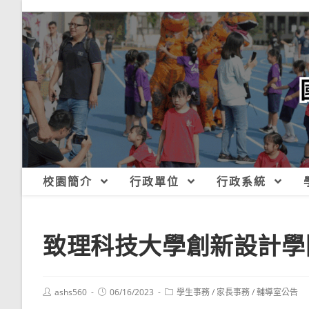
跳
轉
至
主
要
內
容
校園簡介
行政單位
行政系統
致理科技大學創新設計學
Post
Post
Post
ashs560
06/16/2023
學生事務
/
家長事務
/
輔導室公告
author:
published:
category: