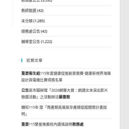
教師甄選
(42)
未分類
(1,285)
總務處公告
(42)
輔導室公告
(1,222)
近期文章
重要
衛生組
115年度健康促進創意競賽-健康新視界海報
設計與電繪比賽得獎名單
公告
高市圖辦理「2026朗聲大賞：朗讀文本演出影片
徵選活動」之活動辦法
圖書館
轉知115年 度「周產期高風險孕產婦追蹤關懷計畫說
明」
重要
115繁星推薦校內選填說明
教務處