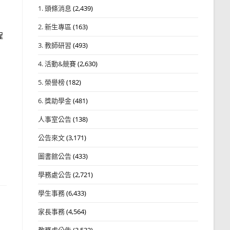
1. 頭條消息
(2,439)
2. 新生專區
(163)
程
3. 教師研習
(493)
4. 活動&競賽
(2,630)
5. 榮譽榜
(182)
6. 獎助學金
(481)
人事室公告
(138)
公告來文
(3,171)
圖書館公告
(433)
學務處公告
(2,721)
學生事務
(6,433)
家長事務
(4,564)
教務處公告
(3,532)