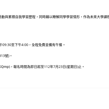
活動與累積自我學習歷程，同時藉以瞭解同學學習情形，作為未來大學課
午09:30至下午4:00，全程免費並備有午餐。
13號)。
AAKQmp
)，報名時間為即日起至112年7月23日(星期日)止。