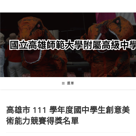
跳
轉
至
主
要
內
容
選單
高雄市 111 學年度國中學生創意美
術能力競賽得獎名單