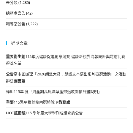
未分類
(1,285)
總務處公告
(42)
輔導室公告
(1,222)
近期文章
重要
衛生組
115年度健康促進創意競賽-健康新視界海報設計與電繪比賽
得獎名單
公告
高市圖辦理「2026朗聲大賞：朗讀文本演出影片徵選活動」之活動
辦法
圖書館
轉知115年 度「周產期高風險孕產婦追蹤關懷計畫說明」
重要
115繁星推薦校內選填說明
教務處
HOT
註冊組
115 學年度大學學測成績查詢公告