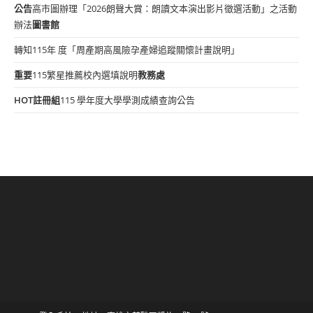
公告
高市圖辦理「2026朗聲大賞：朗讀文本演出影片徵選活動」之活動
辦法
圖書館
轉知115年 度「周產期高風險孕產婦追蹤關懷計畫說明」
重要
115繁星推薦校內選填說明
教務處
HOT
註冊組
115 學年度大學學測成績查詢公告