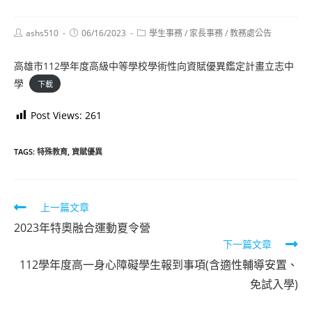
Post
Post
Post
ashs510
06/16/2023
學生事務
/
家長事務
/
教務處公告
author:
published:
category:
高雄市112學年度高級中等學校學術性向資賦優異鑑定計畫立志中
學
下載
Post Views:
261
TAGS:
特殊教育
,
資賦優異
Read
上一篇文章
more
2023年特奧融合運動夏令營
下一篇文章
articles
112學年度高一身心障礙學生報到事項(含適性輔導安置、
免試入學)