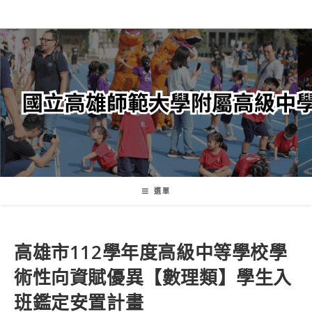
跳
轉
至
主
要
內
容
選單
高雄市112學年度高級中等學校學
術性向資賦優異【數理類】學生入
班鑑定安置計畫