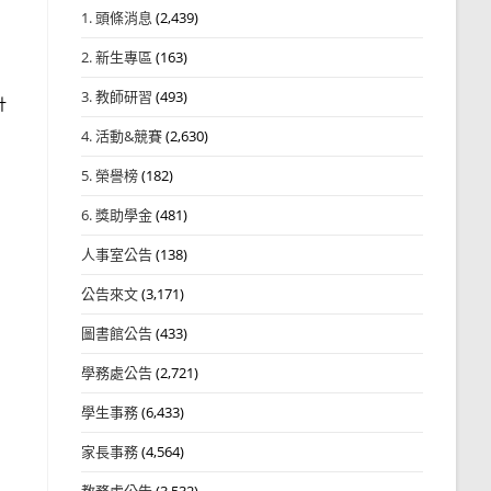
1. 頭條消息
(2,439)
2. 新生專區
(163)
3. 教師研習
(493)
計
4. 活動&競賽
(2,630)
5. 榮譽榜
(182)
6. 獎助學金
(481)
人事室公告
(138)
公告來文
(3,171)
圖書館公告
(433)
學務處公告
(2,721)
學生事務
(6,433)
家長事務
(4,564)
教務處公告
(3,532)