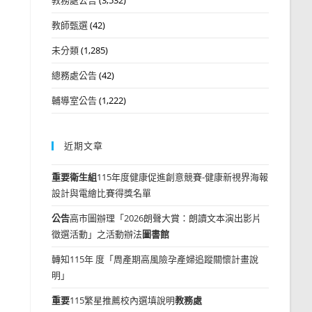
教師甄選
(42)
未分類
(1,285)
總務處公告
(42)
輔導室公告
(1,222)
近期文章
重要
衛生組
115年度健康促進創意競賽-健康新視界海報
設計與電繪比賽得獎名單
公告
高市圖辦理「2026朗聲大賞：朗讀文本演出影片
徵選活動」之活動辦法
圖書館
轉知115年 度「周產期高風險孕產婦追蹤關懷計畫說
明」
重要
115繁星推薦校內選填說明
教務處