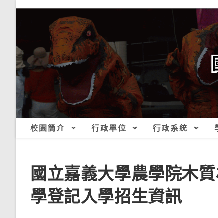
跳
轉
至
主
要
內
容
校園簡介
行政單位
行政系統
國立嘉義大學農學院木質
學登記入學招生資訊