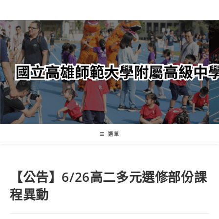
跳
轉
至
主
要
內
容
選單
【公告】6/26高二多元選修部份課
程異動