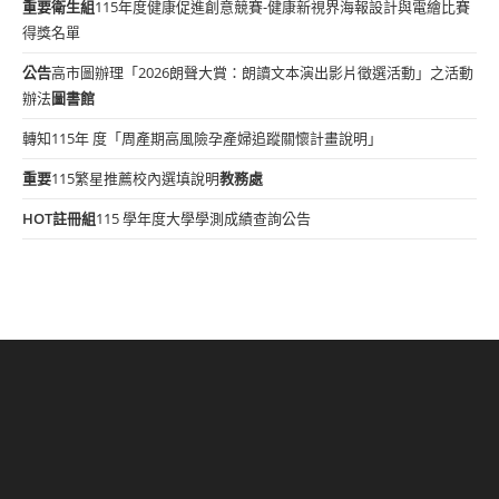
重要
衛生組
115年度健康促進創意競賽-健康新視界海報設計與電繪比賽
得獎名單
公告
高市圖辦理「2026朗聲大賞：朗讀文本演出影片徵選活動」之活動
辦法
圖書館
轉知115年 度「周產期高風險孕產婦追蹤關懷計畫說明」
重要
115繁星推薦校內選填說明
教務處
HOT
註冊組
115 學年度大學學測成績查詢公告