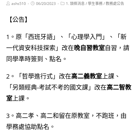
Post
Post
Post
ashs510
06/20/2023
1. 頭條消息
/
學生事務
/
教務處公告
author:
published:
category:
【公告】
1。原「西班牙語」、「心理學入門」、「新
一代資安科技探索」改在
晚自習教室
自習，請
同學準時簽到、點名。
2。「哲學進行式」改在
高二義教室
上課、
「另類經典-考試不考的國文課」改在
高二智教
室
上課。
3。高二孝、高二和留在原教室，不跑班，由
學務處協助點名。