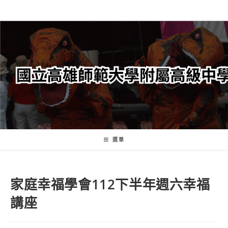
跳
轉
至
主
要
內
容
選單
家庭幸福學會112下半年週六幸福
講座