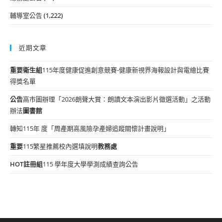
輔導室公告
(1,222)
近期文章
重要
衛生組
115年度健康促進創意競賽-健康新視界海報設計與電繪比賽
得獎名單
公告
高市圖辦理「2026朗聲大賞：朗讀文本演出影片徵選活動」之活動
辦法
圖書館
轉知115年 度「周產期高風險孕產婦追蹤關懷計畫說明」
重要
115繁星推薦校內選填說明
教務處
HOT
註冊組
115 學年度大學學測成績查詢公告