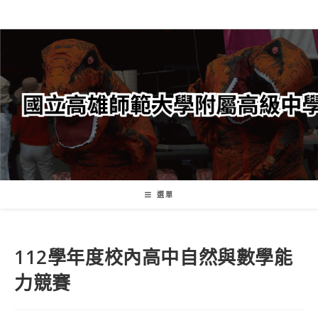
跳
轉
至
主
要
內
容
選單
112學年度校內高中自然與數學能
力競賽