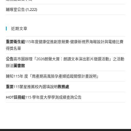
輔導室公告
(1,222)
近期文章
重要
衛生組
115年度健康促進創意競賽-健康新視界海報設計與電繪比賽
得獎名單
公告
高市圖辦理「2026朗聲大賞：朗讀文本演出影片徵選活動」之活動
辦法
圖書館
轉知115年 度「周產期高風險孕產婦追蹤關懷計畫說明」
重要
115繁星推薦校內選填說明
教務處
HOT
註冊組
115 學年度大學學測成績查詢公告