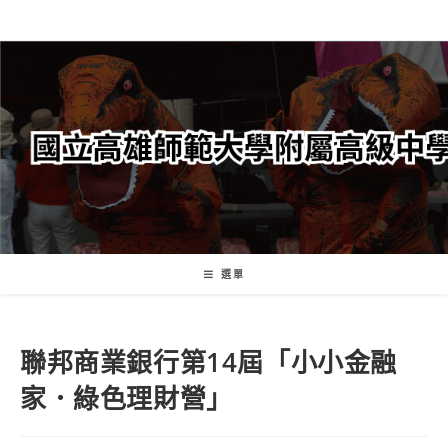
跳
轉
至
主
要
內
容
選單
聯邦商業銀行第14屆「小小金融
家．綠色理財營」