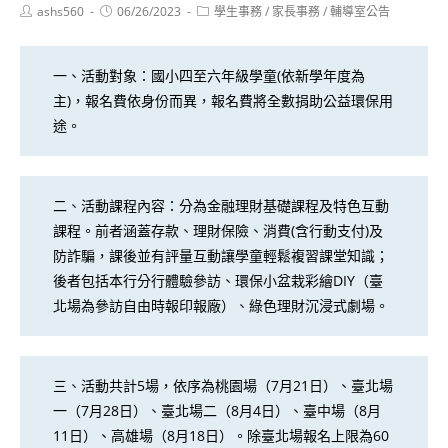
Post
Post
Post
ashs560
06/26/2023
學生事務
/
家長事務
/
輔導室公告
author:
published:
category:
一、活動對象：國小四至六年級學童(依新學年度為
主)，報名費依身份而異，報名費將全數捐助公益環保用
途。
二、活動課程內容：分為金融理財基礎課程及特色互動
課程。前者涵蓋存款、理財保險、消費(含行動支付)及
防詐騙，課後並有評量互動讓學童輕鬆複習課堂知識；
後者包括本行分行體驗參訪、環保小盆栽彩繪DIY（臺
北場為參訪自由時報印報廠）、綠色理財沉浸式劇場。
三、活動共計5場，依序為桃園場（7月21日）、臺北場
一（7月28日）、臺北場二（8月4日）、臺中場（8月
11日）、高雄場（8月18日）。除臺北場報名上限為60