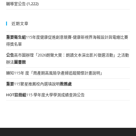
輔導室公告
(1,222)
近期文章
重要
衛生組
115年度健康促進創意競賽-健康新視界海報設計與電繪比賽
得獎名單
公告
高市圖辦理「2026朗聲大賞：朗讀文本演出影片徵選活動」之活動
辦法
圖書館
轉知115年 度「周產期高風險孕產婦追蹤關懷計畫說明」
重要
115繁星推薦校內選填說明
教務處
HOT
註冊組
115 學年度大學學測成績查詢公告