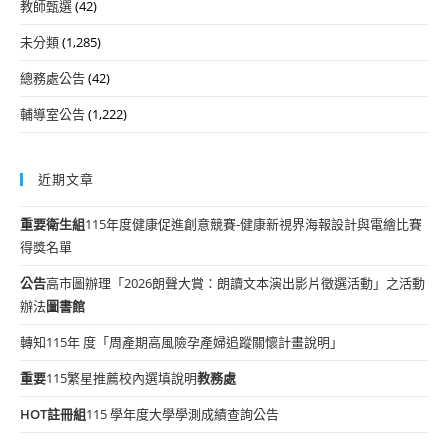
教師甄選
(42)
未分類
(1,285)
總務處公告
(42)
輔導室公告
(1,222)
近期文章
重要
衛生組
115年度健康促進創意競賽-健康新視界海報設計與電繪比賽
得獎名單
公告
高市圖辦理「2026朗聲大賞：朗讀文本演出影片徵選活動」之活動
辦法
圖書館
轉知115年 度「周產期高風險孕產婦追蹤關懷計畫說明」
重要
115繁星推薦校內選填說明
教務處
HOT
註冊組
115 學年度大學學測成績查詢公告