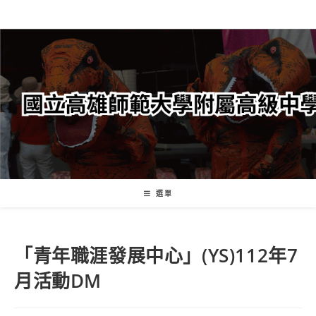
跳
轉
至
主
要
內
容
選單
「青年職涯發展中心」(YS)112年7
月活動DM