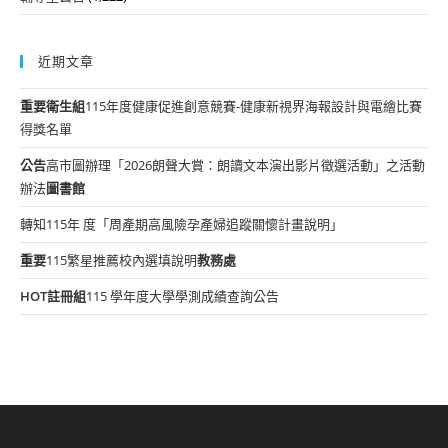
近期文章
重要
衛生組
115年度健康促進創意競賽-健康新視界海報設計與電繪比賽
得獎名單
公告
高市圖辦理「2026朗聲大賞：朗讀文本演出影片徵選活動」之活動
辦法
圖書館
轉知115年 度「周產期高風險孕產婦追蹤關懷計畫說明」
重要
115繁星推薦校內選填說明
教務處
HOT
註冊組
115 學年度大學學測成績查詢公告