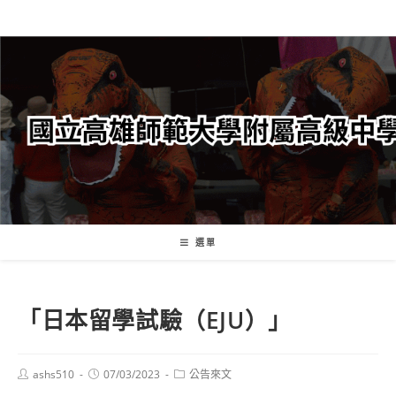
跳
轉
至
主
要
內
容
選單
「日本留學試驗（EJU）」
Post
Post
Post
ashs510
07/03/2023
公告來文
author:
published:
category: