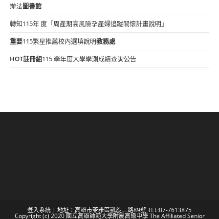
辦法
圖書館
轉知115年 度「周產期高風險孕產婦追蹤關懷計畫說明」
重要
115繁星推薦校內選填說明
教務處
HOT
註冊組
115 學年度大學學測成績查詢公告
登入系統
| 地址：高雄市苓雅區凱旋二路89號 TEL:07-7613875
Copyright (c) 2020 國立高雄師範大學附屬高級中學 The Affiliated Senior