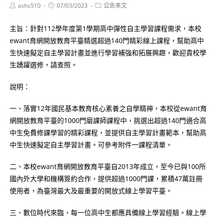
Post
Post
Post
ashs510
07/03/2023
公告來文
author:
published:
category:
主旨：針對112學年度第1學期高中彈性自主學習課程需求，本校
ewant育網開放教育平臺精選超過140門精彩線上課程，幫助高中
生快速擬定自主學習計畫並進行學習補強和拓展興趣，歡迎貴校學
生踴躍選修，請查照。
說明：
一、落實12年國民基本教育核心素養之自學精神，本校從ewant育
網開放教育平臺的1000門磨課師課程中，挑選出超過140門適合高
中生免費修課學習的精彩課程，並提供自主學習計畫範本，幫助高
中生快速擬定自主學習計畫。可參考附件一課程清單。
二、本校ewant育網開放教育平臺自2013年成立，至今已與100所
國內外大學和機構簽約合作，提供超過1000門課，累積47萬註冊
使用者，為臺灣最大及最重要的開放式線上學習平臺。
三、數位時代來臨，每一位高中生都應具備線上學習經驗。線上學