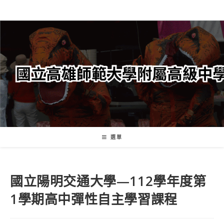
跳
轉
至
主
要
內
容
選單
國立陽明交通大學—112學年度第
1學期高中彈性自主學習課程