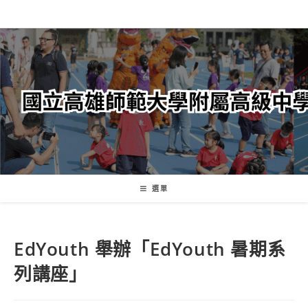
跳
轉
至
主
要
內
容
選單
EdYouth 舉辦「EdYouth 暑期系
列講座」