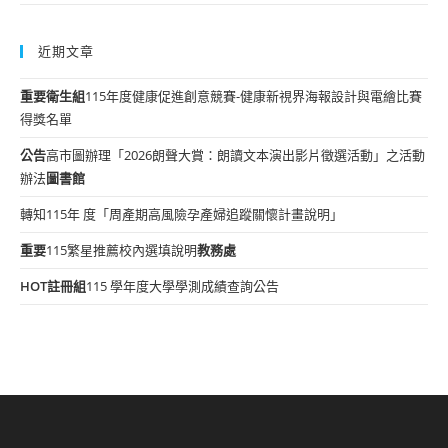
近期文章
重要
衛生組
115年度健康促進創意競賽-健康新視界海報設計與電繪比賽
得獎名單
公告
高市圖辦理「2026朗聲大賞：朗讀文本演出影片徵選活動」之活動
辦法
圖書館
轉知115年 度「周產期高風險孕產婦追蹤關懷計畫說明」
重要
115繁星推薦校內選填說明
教務處
HOT
註冊組
115 學年度大學學測成績查詢公告