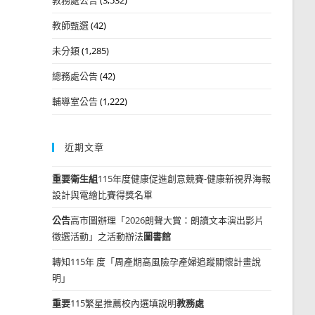
教師甄選
(42)
未分類
(1,285)
總務處公告
(42)
輔導室公告
(1,222)
近期文章
重要
衛生組
115年度健康促進創意競賽-健康新視界海報
設計與電繪比賽得獎名單
公告
高市圖辦理「2026朗聲大賞：朗讀文本演出影片
徵選活動」之活動辦法
圖書館
轉知115年 度「周產期高風險孕產婦追蹤關懷計畫說
明」
重要
115繁星推薦校內選填說明
教務處