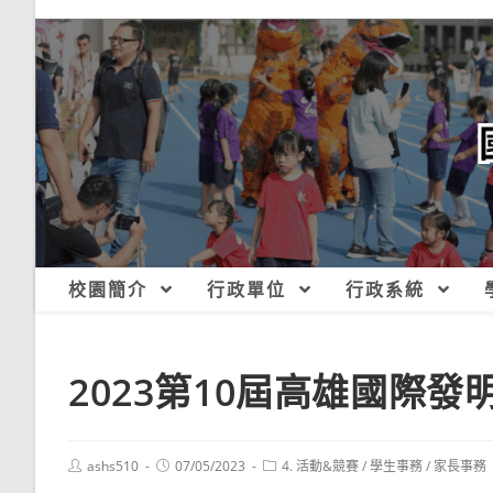
跳
轉
至
主
要
內
容
校園簡介
行政單位
行政系統
2023第10屆高雄國際發
Post
Post
Post
ashs510
07/05/2023
4. 活動&競賽
/
學生事務
/
家長事務
author:
published:
category: