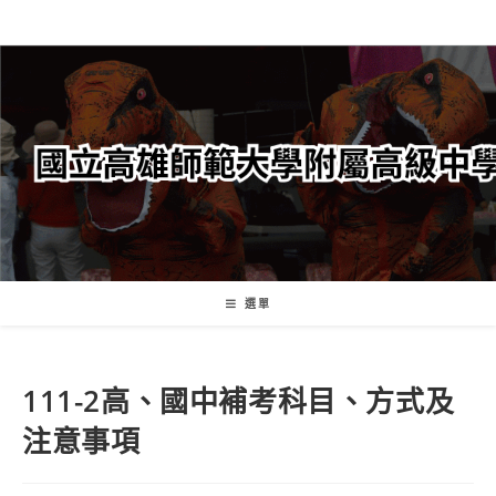
跳
轉
至
主
要
內
容
選單
111-2高、國中補考科目、方式及
注意事項