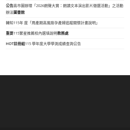
公告
高市圖辦理「2026朗聲大賞：朗讀文本演出影片徵選活動」之活動
辦法
圖書館
轉知115年 度「周產期高風險孕產婦追蹤關懷計畫說明」
重要
115繁星推薦校內選填說明
教務處
HOT
註冊組
115 學年度大學學測成績查詢公告