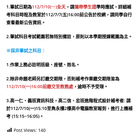
1.筆試日期為
112/7/10(
一
)全天
，請
攜帶學生證
準時應試，詳細補
考科目時程及教室於112/7/7(五)16:00前公告於校網，請同學自行
查看最新公告資訊。
2.筆試科目考試範圍若無特別備註，原則以本學期授課範圍為主。
※採非筆試之科目：
1.作業上務必註明班級、座號、姓名。
2.除非命題老師另訂繳交期限，否則補考作業繳交期限皆為
112/7/10(一)16:00前繳交至教務處
，逾時不予受理。
3.
高一仁、義班資訊科技
，高二信、忠班進階程式設計補考者
: 請
於112/7/10(一)15:10至雋永樓2樓高中電腦教室報到，進行上機補
考 (15:15~16:05)
。
Post Views:
140