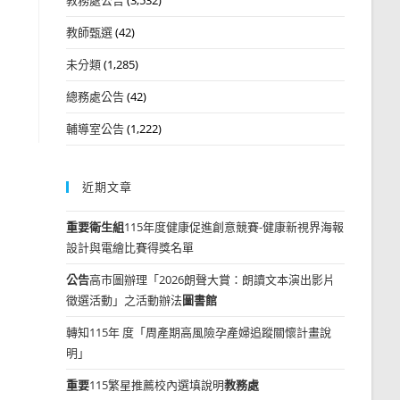
教師甄選
(42)
未分類
(1,285)
總務處公告
(42)
輔導室公告
(1,222)
近期文章
重要
衛生組
115年度健康促進創意競賽-健康新視界海報
設計與電繪比賽得獎名單
公告
高市圖辦理「2026朗聲大賞：朗讀文本演出影片
徵選活動」之活動辦法
圖書館
轉知115年 度「周產期高風險孕產婦追蹤關懷計畫說
明」
重要
115繁星推薦校內選填說明
教務處