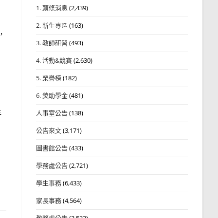
1. 頭條消息
(2,439)
2. 新生專區
(163)
，
3. 教師研習
(493)
4. 活動&競賽
(2,630)
5. 榮譽榜
(182)
6. 獎助學金
(481)
生
人事室公告
(138)
公告來文
(3,171)
圖書館公告
(433)
學務處公告
(2,721)
學生事務
(6,433)
家長事務
(4,564)
教務處公告
(3,532)