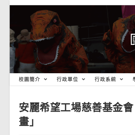
跳
轉
至
主
要
內
容
校園簡介
行政單位
行政系統
安麗希望工場慈善基金會
畫」