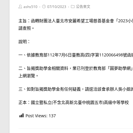
Post
Post
Post
ashs510
07/10/2023
公告來文
author:
published:
category:
主旨：函轉財團法人臺北市安麗希望工場慈善基金會「2023
請查照。
說明：
一、依據教育部112年7月6日臺教高(四)字第1120066498號
二、旨揭獎助學金相關資料，業已刊登於教育部「圓夢助學網」(網址:htt
上網瀏覽。
三、如對旨揭獎助學金有任何疑義，請逕洽該會承辦人吳小姐詢問（電
正本：國立暨私立(不含北高新北臺中桃園五市)高級中等學校
Post Views:
137