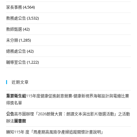
家長事務
(4,564)
教務處公告
(3,532)
教師甄選
(42)
未分類
(1,285)
總務處公告
(42)
輔導室公告
(1,222)
近期文章
重要
衛生組
115年度健康促進創意競賽-健康新視界海報設計與電繪比賽
得獎名單
公告
高市圖辦理「2026朗聲大賞：朗讀文本演出影片徵選活動」之活動
辦法
圖書館
轉知115年 度「周產期高風險孕產婦追蹤關懷計畫說明」