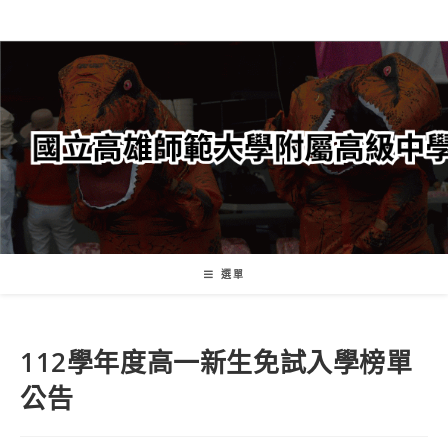
跳
轉
至
主
要
內
容
選單
112學年度高一新生免試入學榜單
公告