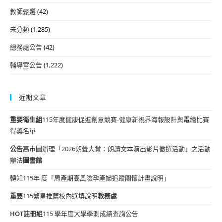
教師甄選
(42)
未分類
(1,285)
總務處公告
(42)
輔導室公告
(1,222)
近期文章
重要
衛生組
115年度健康促進創意競賽-健康新視界海報設計與電繪比賽
得獎名單
公告
高市圖辦理「2026朗聲大賞：朗讀文本演出影片徵選活動」之活動
辦法
圖書館
轉知115年 度「周產期高風險孕產婦追蹤關懷計畫說明」
重要
115繁星推薦校內選填說明
教務處
HOT
註冊組
115 學年度大學學測成績查詢公告