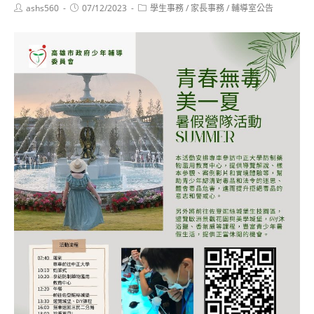
Post
Post
Post
ashs560
07/12/2023
學生事務
/
家長事務
/
輔導室公告
author:
published:
category: