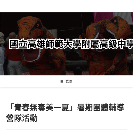
跳
轉
至
主
要
內
容
選單
「青春無毒美一夏」暑期團體輔導
營隊活動