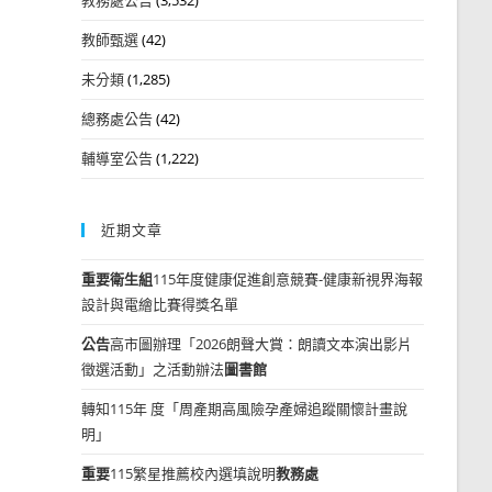
教師甄選
(42)
未分類
(1,285)
總務處公告
(42)
輔導室公告
(1,222)
近期文章
重要
衛生組
115年度健康促進創意競賽-健康新視界海報
設計與電繪比賽得獎名單
公告
高市圖辦理「2026朗聲大賞：朗讀文本演出影片
徵選活動」之活動辦法
圖書館
轉知115年 度「周產期高風險孕產婦追蹤關懷計畫說
明」
重要
115繁星推薦校內選填說明
教務處