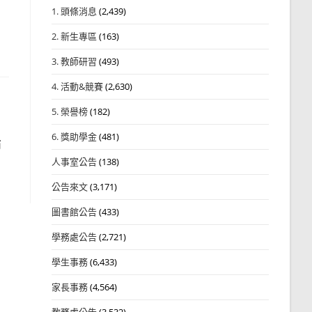
1. 頭條消息
(2,439)
2. 新生專區
(163)
3. 教師研習
(493)
4. 活動&競賽
(2,630)
5. 榮譽榜
(182)
6. 獎助學金
(481)
節
人事室公告
(138)
公告來文
(3,171)
圖書館公告
(433)
學務處公告
(2,721)
學生事務
(6,433)
家長事務
(4,564)
教務處公告
(3,532)