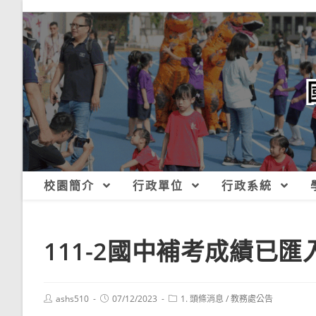
跳
轉
至
主
要
內
容
校園簡介
行政單位
行政系統
111-2國中補考成績已
Post
Post
Post
ashs510
07/12/2023
1. 頭條消息
/
教務處公告
author:
published:
category: