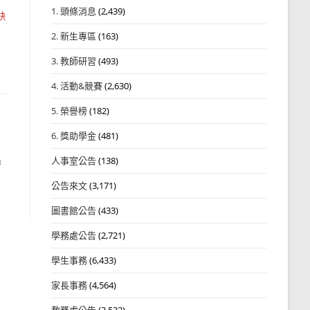
1. 頭條消息
(2,439)
缺
2. 新生專區
(163)
3. 教師研習
(493)
4. 活動&競賽
(2,630)
5. 榮譽榜
(182)
6. 獎助學金
(481)
學
人事室公告
(138)
公告來文
(3,171)
圖書館公告
(433)
學務處公告
(2,721)
學生事務
(6,433)
家長事務
(4,564)
教務處公告
(3,532)