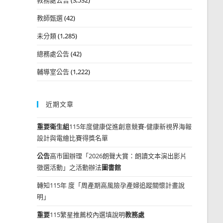
教師甄選
(42)
未分類
(1,285)
總務處公告
(42)
輔導室公告
(1,222)
近期文章
重要
衛生組
115年度健康促進創意競賽-健康新視界海報
設計與電繪比賽得獎名單
公告
高市圖辦理「2026朗聲大賞：朗讀文本演出影片
徵選活動」之活動辦法
圖書館
轉知115年 度「周產期高風險孕產婦追蹤關懷計畫說
明」
重要
115繁星推薦校內選填說明
教務處