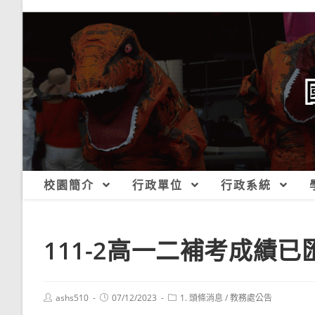
跳
轉
至
主
要
內
容
校園簡介
行政單位
行政系統
111-2高一二補考成績
Post
Post
Post
ashs510
07/12/2023
1. 頭條消息
/
教務處公告
author:
published:
category: