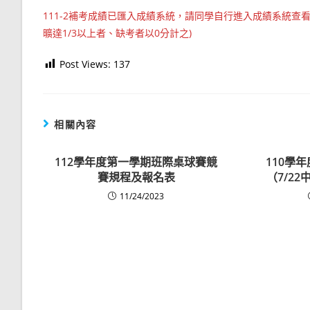
111-2補考成績已匯入成績系統，請同學自行進入成績系統查
曠達1/3以上者、缺考者以0分計之)
Post Views:
137
相關內容
112學年度第一學期班際桌球賽競
110學
賽規程及報名表
（7/22
11/24/2023