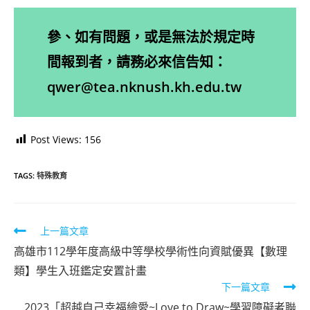
參、如有問題，或是無法於規定時
間報到者，請務必來信告知：
qwer@tea.nknush.kh.edu.tw
Post Views:
156
TAGS:
特殊教育
Read
上一篇文章
more
高雄市112學年度高級中等學校學術性向資賦優異【數理
articles
類】學生入班鑑定安置計畫
下一篇文章
2023「超越自己幸福繪愛~Love to Draw~學習障礙者聯