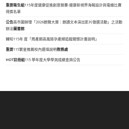
重要
衛生組
115年度健康促進創意競賽-健康新視界海報設計與電繪比賽
得獎名單
公告
高市圖辦理「2026朗聲大賞：朗讀文本演出影片徵選活動」之活動
辦法
圖書館
轉知115年 度「周產期高風險孕產婦追蹤關懷計畫說明」
重要
115繁星推薦校內選填說明
教務處
HOT
註冊組
115 學年度大學學測成績查詢公告