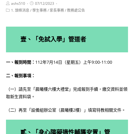
Post
Post
ashs510
07/12/2023
author:
published:
Post
1. 頭條消息
/
學生事務
/
家長事務
/
教務處公告
category:
壹、「免試入學」管道者
一、報到時間：
112年7月14日（星期五）上午9:00-11:00
二、報到事項：
（一）請先至「晨曦樓六樓大禮堂」完成報到手續，繳交資料並領
取新生資料袋。
（二）再至「設備組辦公室（晨曦樓2樓）」填寫特教相關文件。
貳、「身心障礙適性輔導安置」管