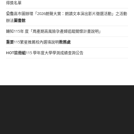
得獎名單
公告
高市圖辦理「2026朗聲大賞：朗讀文本演出影片徵選活動」之活動
辦法
圖書館
轉知115年 度「周產期高風險孕產婦追蹤關懷計畫說明」
重要
115繁星推薦校內選填說明
教務處
HOT
註冊組
115 學年度大學學測成績查詢公告