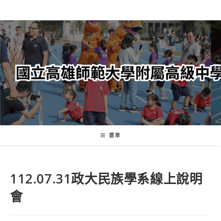
跳
轉
至
主
要
內
容
選單
112.07.31政大民族學系線上說明
會