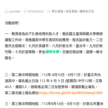
Post
Post
Post
ashs560
07/25/2023
學生事務
/
家長事務
/
輔導室公告
author:
published:
category:
活動說明：
一、教育部為向下扎根培育科技人才，委託國立臺灣師範大學舉辦
課程工作坊，增進國高中學生資訊科技應用、程式設計能力。二日
營共五個梯次：七月於高雄市，八月於新北市、臺北市，九月於新
竹縣，十月於苗栗縣，參加
課程免費
，交通住宿自理，請擇一梯次
報名。
二、第二梯次時間地點：112年 8月10日、8月11日，於臺北市內
湖高中，報名截止日為 112 年 8 月 3 日 (星期四) 中午12時，正取
40人、備取5人，錄取者必須二日全程參與，額滿即截止報名。
第二梯次線上報名網址
https://forms.gle/K1Aju9DhXbwvg1DEA
三、第三梯次時間地點：112年8月14日、8月15日，於新北市蘆洲