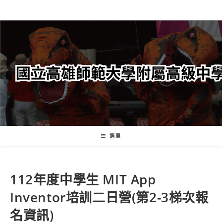
跳
轉
至
主
要
內
容
選單
112年度中學生 MIT App
Inventor培訓二日營(第2-3梯次報
名資訊)