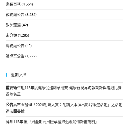
家長事務
(4,564)
教務處公告
(3,532)
教師甄選
(42)
未分類
(1,285)
總務處公告
(42)
輔導室公告
(1,222)
近期文章
重要
衛生組
115年度健康促進創意競賽-健康新視界海報設計與電繪比賽
得獎名單
公告
高市圖辦理「2026朗聲大賞：朗讀文本演出影片徵選活動」之活動
辦法
圖書館
轉知115年 度「周產期高風險孕產婦追蹤關懷計畫說明」