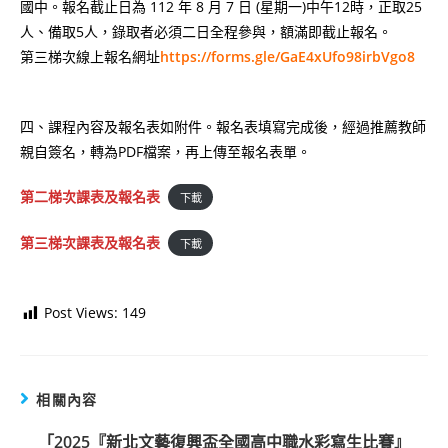
國中。報名截止日為 112 年 8 月 7 日 (星期一)中午12時，正取25
人、備取5人，錄取者必須二日全程參與，額滿即截止報名。
第三梯次線上報名網址
https://forms.gle/GaE4xUfo98irbVgo8
四、課程內容及報名表如附件。報名表填寫完成後，經過推薦教師
親自簽名，轉為PDF檔案，再上傳至報名表單。
第二梯次課表及報名表
下載
第三梯次課表及報名表
下載
Post Views:
149
相關內容
「2025『新北文藝復興盃全國高中職水彩寫生比賽』